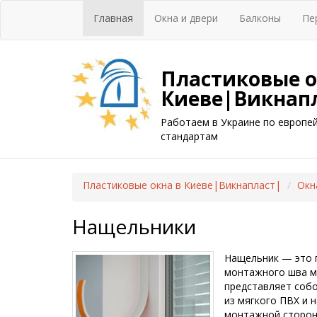
Главная
Окна и двери
Балконы
Пе
Пластиковые о
Киеве|Викнап
Работаем в Украине по европе
стандартам
Пластиковые окна в Киеве|Викнапласт|
Окн
Нащельники
Нащельник — это п
монтажного шва м
представляет собо
из мягкого ПВХ и 
монтажной сторон