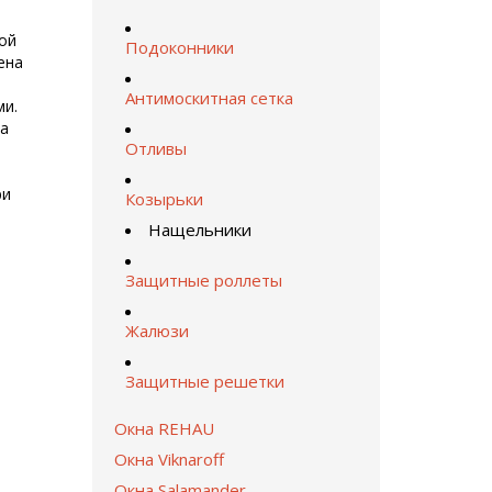
ой
Подоконники
ена
Антимоскитная сетка
ми.
на
Отливы
ри
Козырьки
Нащельники
Защитные роллеты
Жалюзи
Защитные решетки
Окна REHAU
Окна Viknaroff
Окна Salamander