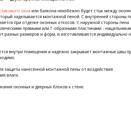
стикового окна
или балкона неизбежно будет стык между оконн
оторый заделывается монтажной пеной. С внутренней стороны п
вается при отделке оконных откосов. С наружной стороны пена
ллическими прямыми или Г-образными пластинами - нащельника
т разных размеров и форм, и изготавливаются индивидуально 
ется внутри помещения и надёжно закрывает монтажные швы п
ходимо.
ля защиты нанесенной монтажной пены от воздействия
ия влаги.
кания оконных и дверных блоков к стене.