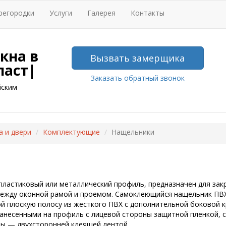
регородки
Услуги
Галерея
Контакты
кна в
Вызвать замерщика
ласт|
Заказать обратный звонок
йским
а и двери
Комплектующие
Нащельники
ластиковый или металлический профиль, предназначен для зак
ежду оконной рамой и проемом. Самоклеющийся нащельник ПВ
й плоскую полосу из жесткого ПВХ с дополнительной боковой 
нанесенными на профиль с лицевой стороны защитной пленкой, с
ы — двухсторонней клеящей лентой.