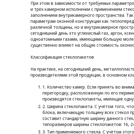
При этом в зависимости от требуемых параметров
и трёх камерном исполнении с применением сте
заполнением внутрикамерного пространства. Так
параметрам оконной конструкции как теплоперед
различной толщины, но и внутрикамерное простр
сегодняшний день это углекислый газ, аргон, ксе
одноатомными газами, имеющими большую молеку
существенно влияют на общую стоимость оконно
Классификация стеклопакетов
На практике, на сегодняшний день, металлоплас
производителями этой продукции, в основном к
1. Количество камер. Если принять во вни
перегородку, расположенную по его периме
производятся стеклопакеты, имеющие одну,
2. Ширина стеклопакета. С учётом того, ч
блока, включающую толщину всех стекол пр
составит стандартную ширину данного стек
типоразмеров ширины стеклопакетов: 16, 24, 
3. Тип применяемого стекла. С учётом это