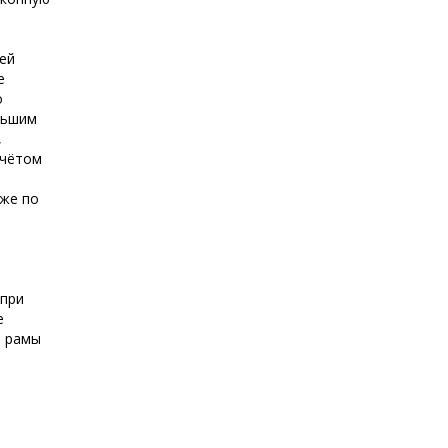
ей
е
о
льшим
,
учётом
аже по
 при
е
е рамы