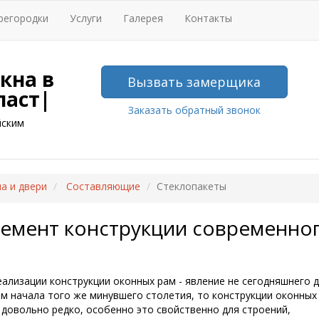
регородки
Услуги
Галерея
Контакты
кна в
Вызвать замерщика
ласт|
Заказать обратный звонок
йским
а и двери
Составляющие
Стеклопакеты
лемент конструкции современно
еализации конструкции оконных рам - явление не сегодняшнего д
м начала того же минувшего столетия, то конструкции оконных
довольно редко, особенно это свойственно для строений,