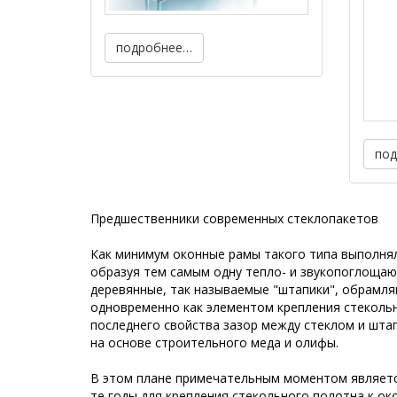
подробнее…
по
Предшественники современных стеклопакетов
Как минимум оконные рамы такого типа выполнял
образуя тем самым одну тепло- и звукопоглощаю
деревянные, так называемые "штапики", обрамля
одновременно как элементом крепления стекольн
последнего свойства зазор между стеклом и шта
на основе строительного меда и олифы.
В этом плане примечательным моментом являетс
те годы для крепления стекольного полотна к о