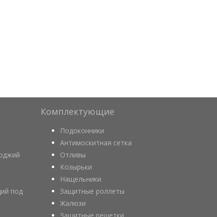
Комплектующие
Подоконники
Антимоскитная сетка
лоджий
Отливы
Козырьки
Нащельники
ций под
Защитные роллеты
Жалюзи
Защитные решетки