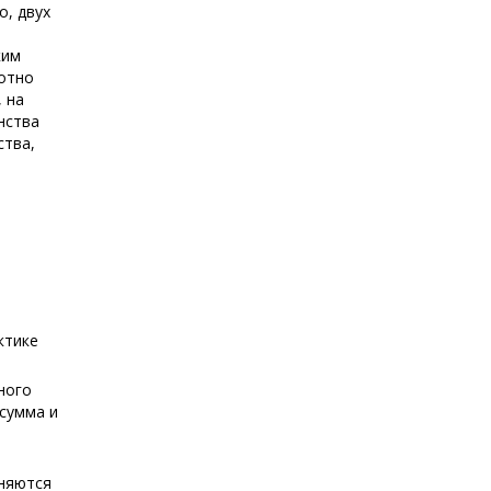
о, двух
ким
лотно
 на
нства
ства,
ктике
ного
 сумма и
еняются