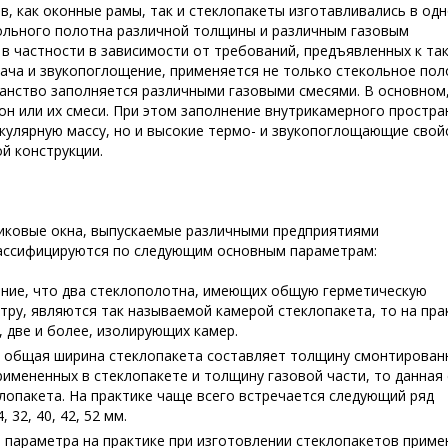
, как оконные рамы, так и стеклопакеты изготавливались в одн
кольного полотна различной толщины и различным газовым
 в частности в зависимости от требований, предъявленных к та
ача и звукопоглощение, применяется не только стекольное по
анство заполняется различными газовыми смесями. В основном,
нон или их смеси. При этом заполнение внутрикамерного простра
лярную массу, но и высокие термо- и звукопоглощающие свой
й конструкции.
тиковые окна, выпускаемые различными предприятиями
лассифицируются по следующим основным параметрам:
мание, что два стеклополотна, имеющих общую герметическую
тру, являются так называемой камерой стеклопакета, то на пра
 две и более, изолирующих камер.
то общая ширина стеклопакета составляет толщину смонтирован
имененных в стеклопакете и толщину газовой части, то данная
лопакета. На практике чаще всего встречается следующий ряд
32, 40, 42, 52 мм.
го параметра на практике при изготовлении стеклопакетов прим