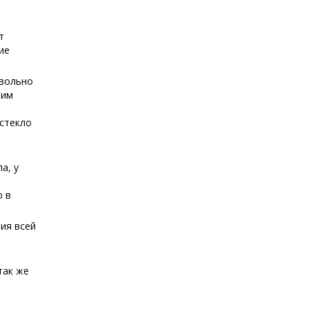
т
ие
овольно
ним
 стекло
а, у
ю в
ия всей
так же