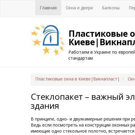
Главная
Окна и двери
Балконы
Пе
Пластиковые о
Киеве|Викнап
Работаем в Украине по европе
стандартам
Пластиковые окна в Киеве|Викнапласт|
Окн
Стеклопакет – важный э
здания
В принципе, одно- и двухкамерные решения при р
Ведь если посмотреть на конструкции оконных ра
имеющие одно стекольное полотно, встречается 