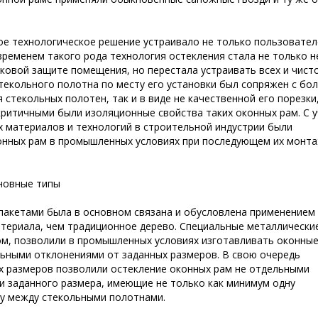
ое технологическое решение устраивало не только пользовател
временем такого рода технология остекления стала не только н
ковой защите помещения, но перестала устраивать всех и чист
стекольного полотна по месту его установки был сопряжен с бо
 стекольных полотен, так и в виде не качественной его порезки
 критичными были изоляционные свойства таких оконных рам. С 
х материалов и технологий в строительной индустрии были
онных рам в промышленных условиях при последующем их монт
сновные типы
пакетами была в основном связана и обусловлена применением
атериала, чем традиционное дерево. Специальные металлически
ом, позволили в промышленных условиях изготавливать оконны
альными отклонениями от заданных размеров. В свою очередь
х размеров позволили остекление оконных рам не отдельными
и заданного размера, имеющие не только как минимум одну
ку между стекольными полотнами.