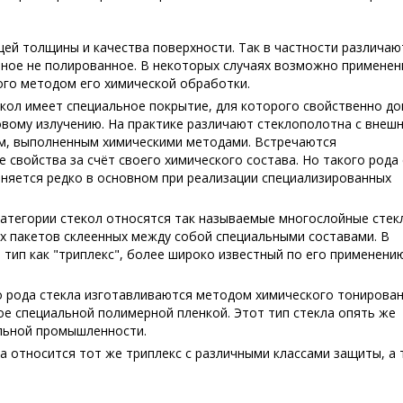
ей толщины и качества поверхности. Так в частности различаю
чное не полированное. В некоторых случаях возможно применен
ого методом его химической обработки.
кол имеет специальное покрытие, для которого свойственно д
вому излучению. На практике различают стеклополотна с внеш
м, выполненным химическими методами. Встречаются
свойства за счёт своего химического состава. Но такого рода
няется редко в основном при реализации специализированных
атегории стекол относятся так называемые многослойные стекл
х пакетов склеенных между собой специальными составами. В
 тип как "триплекс", более широко известный по его применени
о рода стекла изготавливаются методом химического тонирован
е специальной полимерной пленкой. Этот тип стекла опять же
льной промышленности.
а относится тот же триплекс с различными классами защиты, а 