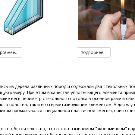
дробнее…
подробнее…
ись из дерева различных пород и содержали два стекольных по
щую камеру. При этом в качестве уплотняющего элемента прим
вшие весь периметр стекольного потолка в оконной раме и явл
ого полотна, так и его герметизирующим элементом. А для улу
пиком промазывался специальной пластичной смесью, приготов
я то обстоятельство, что в так называемом "экономичном" вар
конной раме применяли обыкновенные сапожные гвозди и ту же 